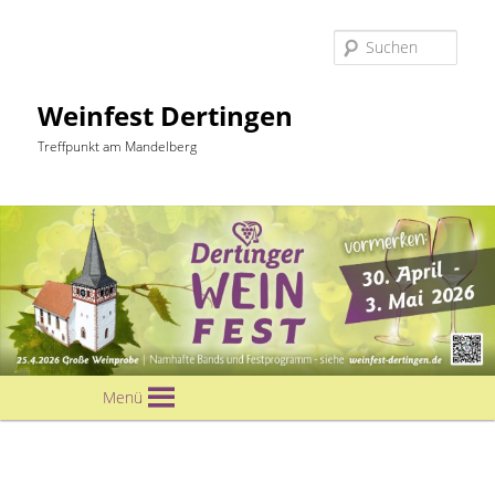
Suc
Weinfest Dertingen
Treffpunkt am Mandelberg
Hauptmenü
Menü
Zum
primären