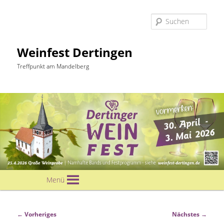
Suc
Weinfest Dertingen
Treffpunkt am Mandelberg
Hauptmenü
Menü
Zum
primären
Bilder-
← Vorheriges
Nächstes →