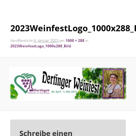
Navigation
Inhalt
2023WeinfestLogo_1000x288_
springen
6. Januar 2023
Veröffentlicht
am
1000 × 288
in
2023WeinfestLogo_1000x288_Bild
Schreibe einen