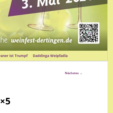
vaner ist Trumpf
Daddinga Weipfadla
Nächstes →
4×5