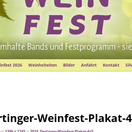
nfest 2026
Weinhoheiten
Bilder
Anfahrt
Kontakt
Sil
tinger-Weinfest-Plakat-
am
1396 × 1745
in
2024_Dertinger-Weinfest-Plakat-4×5