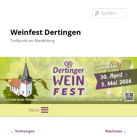
Suc
Weinfest Dertingen
Treffpunkt am Mandelberg
Hauptmenü
Menü
Zum
primären
Bilder-
← Vorheriges
Nächstes →