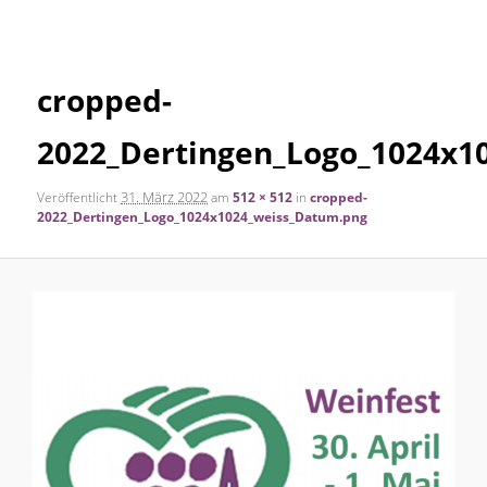
Navigation
Inhalt
cropped-
springen
2022_Dertingen_Logo_1024x1
31. März 2022
Veröffentlicht
am
512 × 512
in
cropped-
2022_Dertingen_Logo_1024x1024_weiss_Datum.png