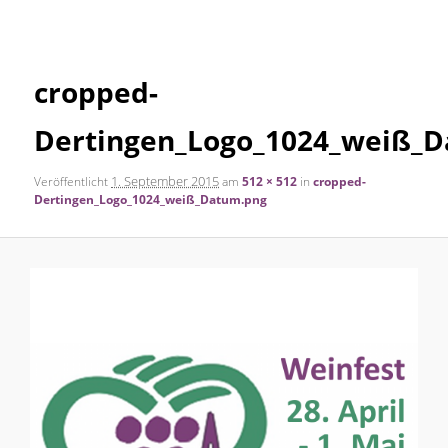
Navigation
Inhalt
cropped-
springen
Dertingen_Logo_1024_weiß_
1. September 2015
Veröffentlicht
am
512 × 512
in
cropped-
Dertingen_Logo_1024_weiß_Datum.png