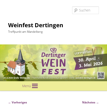
Suc
Weinfest Dertingen
Treffpunkt am Mandelberg
Hauptmenü
Menü
Zum
primären
Bilder-
← Vorheriges
Nächstes →