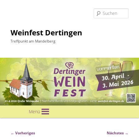
Suc
Weinfest Dertingen
Treffpunkt am Mandelberg
Hauptmenü
Menü
Zum
primären
Bilder-
← Vorheriges
Nächstes →