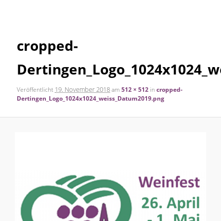
Navigation
Inhalt
cropped-
springen
Dertingen_Logo_1024x1024_w
19. November 2018
Veröffentlicht
am
512 × 512
in
cropped-
Dertingen_Logo_1024x1024_weiss_Datum2019.png