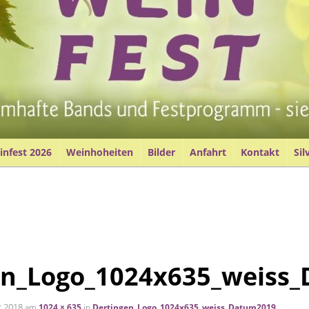
nfest 2026
Weinhoheiten
Bilder
Anfahrt
Kontakt
Sil
en_Logo_1024x635_weiss
r 2018
am
1024 × 635
in
Dertingen_Logo_1024x635_weiss_Datum2019