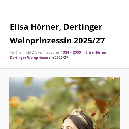
Navigation
Inhalt
Elisa Hörner, Dertinger
springen
Weinprinzessin 2025/27
27. April 2025
Veröffentlicht
am
1334 × 2000
in
Elisa Hörner,
Dertinger Weinprinzessin 2025/27