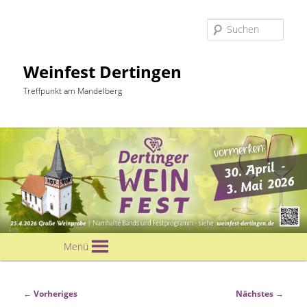
Suc
Weinfest Dertingen
Treffpunkt am Mandelberg
Hauptmenü
Menü
Zum
primären
Bilder-
← Vorheriges
Nächstes →