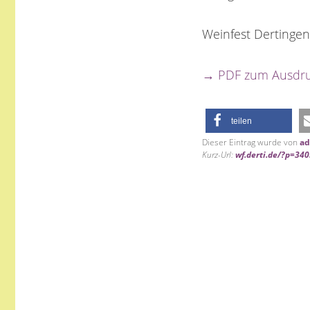
Weinfest Dertinge
→ PDF zum Ausdru
teilen
Dieser Eintrag wurde von
a
Kurz-Url:
wf.derti.de/?p=34