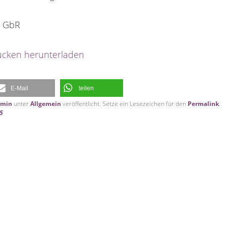
n GbR
cken herunterladen
E-Mail
teilen
dmin
unter
Allgemein
veröffentlicht. Setze ein Lesezeichen für den
Permalink
.
05