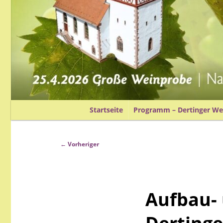
Hauptmenü
Startseite
Programm – Dertinger Wei
Zum
primären
Beitragsnavigation
←
Vorheriger
Inhalt
Aufbau- 
springen