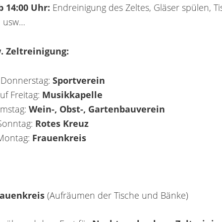
b 14:00 Uhr:
Endreinigung des Zeltes, Gläser spülen, T
, usw…
 Zeltreinigung:
 Donnerstag:
Sportverein
f Freitag:
Musikkapelle
amstag:
Wein-, Obst-, Gartenbauverein
Sonntag:
Rotes Kreuz
 Montag:
Frauenkreis
rauenkreis
(Aufräumen der Tische und Bänke)