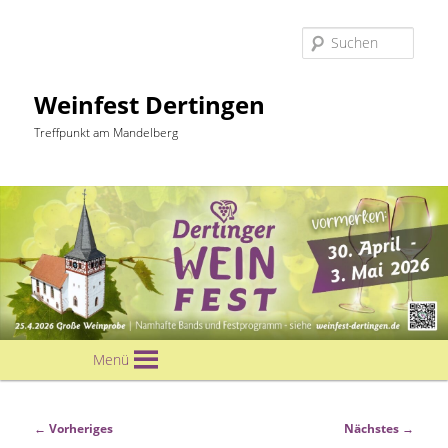
Suc
Weinfest Dertingen
Treffpunkt am Mandelberg
Hauptmenü
Menü
Zum
primären
Bilder-
← Vorheriges
Nächstes →