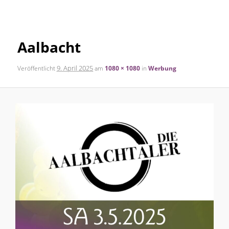
Navigation
Inhalt
Aalbacht
springen
9. April 2025
Veröffentlicht
am
1080 × 1080
in
Werbung