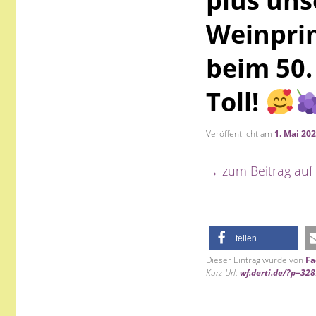
plus uns
Weinpri
beim 50.
Toll!
Veröffentlicht am
1. Mai 20
→ zum Beitrag auf
teilen
Dieser Eintrag wurde von
Fa
Kurz-Url:
wf.derti.de/?p=32