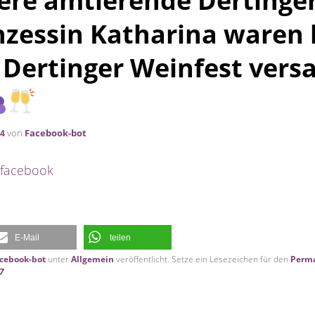
ere amtierende Dertinge
nzessin Katharina waren
 Dertinger Weinfest vers
von
Facebook-bot
24
 facebook
E-Mail
teilen
cebook-bot
unter
Allgemein
veröffentlicht. Setze ein Lesezeichen für den
Perma
87