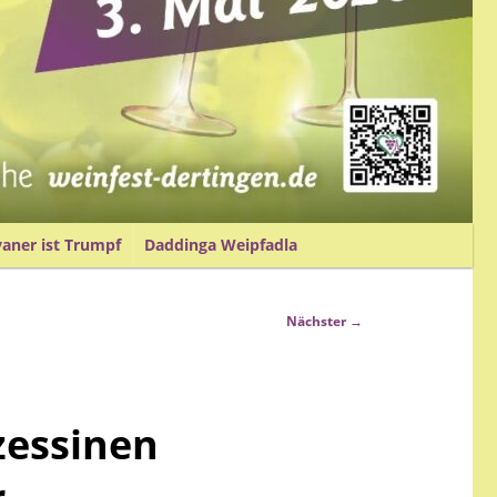
vaner ist Trumpf
Daddinga Weipfadla
Nächster
→
zessinen