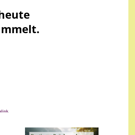
r
 heute
ammelt.
link
.