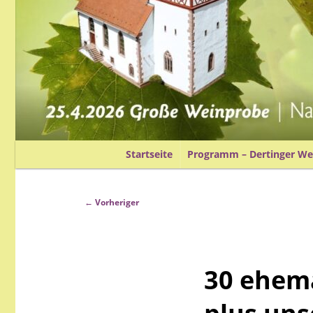
Hauptmenü
Startseite
Programm – Dertinger Wei
Zum
primären
Beitragsnavigation
←
Vorheriger
Inhalt
30 ehema
springen