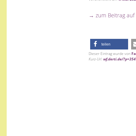
→ zum Beitrag auf
teilen
Dieser Eintrag wurde von
Fa
Kurz-Url:
wf.derti.de/?p=35