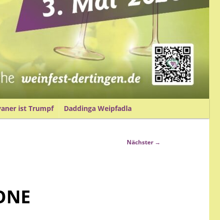
vaner ist Trumpf
Daddinga Weipfadla
Nächster
→
ZONE