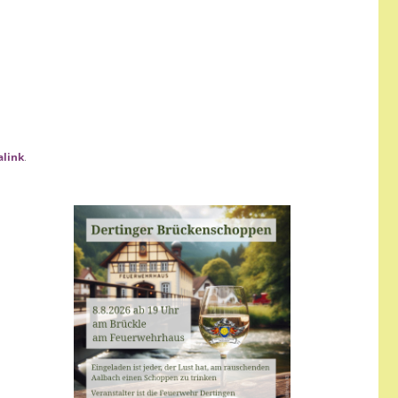
link
.