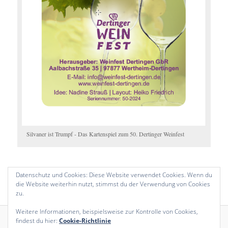
Silvaner ist Trumpf - Das Kartenspiel zum 50. Dertinger Weinfest
Impressum
Datenschutz und Cookies: Diese Website verwendet Cookies. Wenn du
Datenschutzerklärung
die Website weiterhin nutzt, stimmst du der Verwendung von Cookies
zu.
Weitere Informationen, beispielsweise zur Kontrolle von Cookies,
findest du hier:
Cookie-Richtlinie
Stolz präsentiert von WordPress