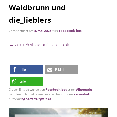
Waldbrunn und
die_lieblers
von
Facebook-bot
Veröffentlicht am
4. Mai 2025
→ zum Beitrag auf facebook
teilen
E-Mail
teilen
Dieser Eintrag wurde von
Facebook-bot
unter
Allgemein
veröffentlicht. Setze ein Lesezeichen für den
Permalink
.
Kurz-Url:
wf.derti.de/?p=3546