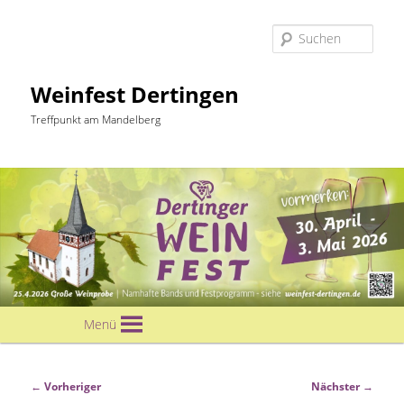
Suc
Weinfest Dertingen
Treffpunkt am Mandelberg
Hauptmenü
Menü
Zum
primären
Beitragsnavigation
←
Vorheriger
Nächster
→